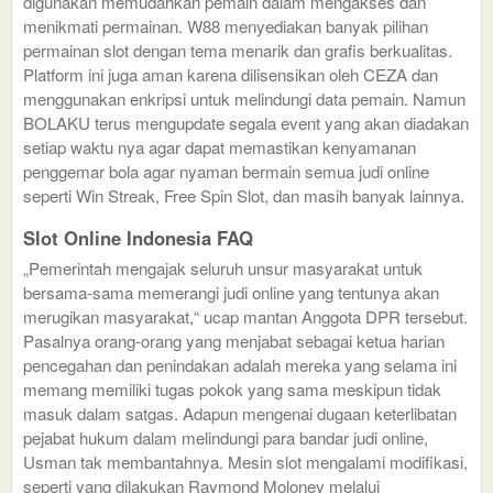
digunakan memudahkan pemain dalam mengakses dan
menikmati permainan. W88 menyediakan banyak pilihan
permainan slot dengan tema menarik dan grafis berkualitas.
Platform ini juga aman karena dilisensikan oleh CEZA dan
menggunakan enkripsi untuk melindungi data pemain. Namun
BOLAKU terus mengupdate segala event yang akan diadakan
setiap waktu nya agar dapat memastikan kenyamanan
penggemar bola agar nyaman bermain semua judi online
seperti Win Streak, Free Spin Slot, dan masih banyak lainnya.
Slot Online Indonesia FAQ
„Pemerintah mengajak seluruh unsur masyarakat untuk
bersama-sama memerangi judi online yang tentunya akan
merugikan masyarakat,“ ucap mantan Anggota DPR tersebut.
Pasalnya orang-orang yang menjabat sebagai ketua harian
pencegahan dan penindakan adalah mereka yang selama ini
memang memiliki tugas pokok yang sama meskipun tidak
masuk dalam satgas. Adapun mengenai dugaan keterlibatan
pejabat hukum dalam melindungi para bandar judi online,
Usman tak membantahnya. Mesin slot mengalami modifikasi,
seperti yang dilakukan Raymond Moloney melalui