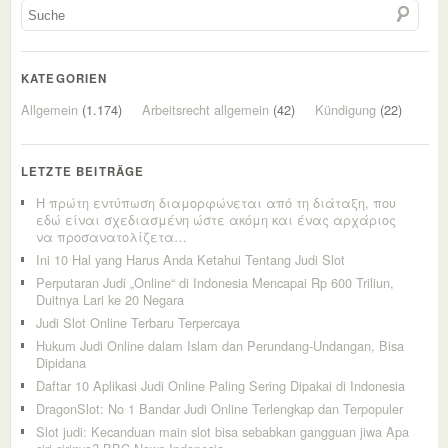
KATEGORIEN
Allgemein
(1.174)
Arbeitsrecht allgemein
(42)
Kündigung
(22)
LETZTE BEITRÄGE
Η πρώτη εντύπωση διαμορφώνεται από τη διάταξη, που
εδώ είναι σχεδιασμένη ώστε ακόμη και ένας αρχάριος
να προσανατολίζετα…
Ini 10 Hal yang Harus Anda Ketahui Tentang Judi Slot
Perputaran Judi „Online“ di Indonesia Mencapai Rp 600 Triliun,
Duitnya Lari ke 20 Negara
Judi Slot Online Terbaru Terpercaya
Hukum Judi Online dalam Islam dan Perundang-Undangan, Bisa
Dipidana
Daftar 10 Aplikasi Judi Online Paling Sering Dipakai di Indonesia
DragonSlot: No 1 Bandar Judi Online Terlengkap dan Terpopuler
Slot judi: Kecanduan main slot bisa sebabkan gangguan jiwa Apa