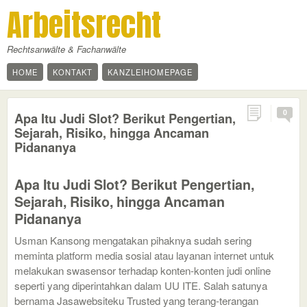
Arbeitsrecht
Rechtsanwälte & Fachanwälte
HOME
KONTAKT
KANZLEIHOMEPAGE
0
Apa Itu Judi Slot? Berikut Pengertian,
Sejarah, Risiko, hingga Ancaman
Pidananya
Apa Itu Judi Slot? Berikut Pengertian,
Sejarah, Risiko, hingga Ancaman
Pidananya
Usman Kansong mengatakan pihaknya sudah sering
meminta platform media sosial atau layanan internet untuk
melakukan swasensor terhadap konten-konten judi online
seperti yang diperintahkan dalam UU ITE. Salah satunya
bernama Jasawebsiteku Trusted yang terang-terangan