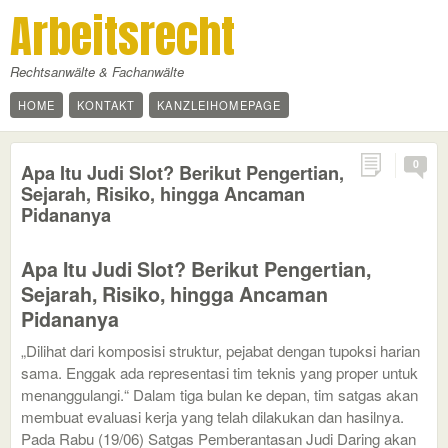
Arbeitsrecht
Rechtsanwälte & Fachanwälte
HOME
KONTAKT
KANZLEIHOMEPAGE
0
Apa Itu Judi Slot? Berikut Pengertian,
Sejarah, Risiko, hingga Ancaman
Pidananya
Apa Itu Judi Slot? Berikut Pengertian,
Sejarah, Risiko, hingga Ancaman
Pidananya
„Dilihat dari komposisi struktur, pejabat dengan tupoksi harian
sama. Enggak ada representasi tim teknis yang proper untuk
menanggulangi.“ Dalam tiga bulan ke depan, tim satgas akan
membuat evaluasi kerja yang telah dilakukan dan hasilnya.
Pada Rabu (19/06) Satgas Pemberantasan Judi Daring akan