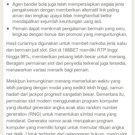
Agen bandar bola juga telah mempersiapkan segala jenis
pengaksesan dengan memberikan alternatif link paling
aman dan lengkap upaya tidak menghambat bettor
mendapatkan sejumlah keuntungan uang asli.
Pemain dapat menikmati pengalaman bermain yang seru,
lengkap dengan bonus dan promosi yang menguntungkan.
Hasil curiannya digunakan untuk membeli narkoba jenis sabu
dan bermain judi slot. Slot di 188BET memiliki RTP tinggi
hingga 98%, memberikan peluang lebih besar untuk menang.
Beragam permainan slot dari penyedia terkenal juga tersedia,
menawarkan variasi menarik bagi pemain.
Meskipun kemungkinan menang memerlukan waktu yang
lebih panjang dengan modal yang sedikit lebih tinggi, namun
hadiah dari jackpot progresif sangatlah besar. Sementara itu,
permainan slot modern menggunakan program komputer
yang disebut generator angka acak atau random number
generation (RNG) untuk menentukan simbol mana yang
mendarat. Generator nomor acak merupakan program
komputer yang memiliki fungsi untuk memutar ribuan angka
per detik. Untuk terhindar dari pelanggaran hukum, mesin slot