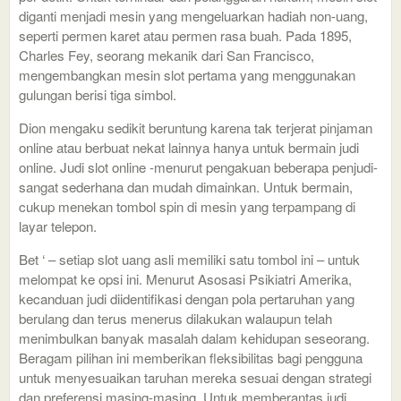
diganti menjadi mesin yang mengeluarkan hadiah non-uang,
seperti permen karet atau permen rasa buah. Pada 1895,
Charles Fey, seorang mekanik dari San Francisco,
mengembangkan mesin slot pertama yang menggunakan
gulungan berisi tiga simbol.
Dion mengaku sedikit beruntung karena tak terjerat pinjaman
online atau berbuat nekat lainnya hanya untuk bermain judi
online. Judi slot online -menurut pengakuan beberapa penjudi-
sangat sederhana dan mudah dimainkan. Untuk bermain,
cukup menekan tombol spin di mesin yang terpampang di
layar telepon.
Bet ‘ – setiap slot uang asli memiliki satu tombol ini – untuk
melompat ke opsi ini. Menurut Asosasi Psikiatri Amerika,
kecanduan judi diidentifikasi dengan pola pertaruhan yang
berulang dan terus menerus dilakukan walaupun telah
menimbulkan banyak masalah dalam kehidupan seseorang.
Beragam pilihan ini memberikan fleksibilitas bagi pengguna
untuk menyesuaikan taruhan mereka sesuai dengan strategi
dan preferensi masing-masing. Untuk memberantas judi