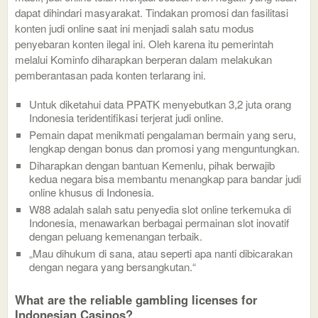
dapat dihindari masyarakat. Tindakan promosi dan fasilitasi
konten judi online saat ini menjadi salah satu modus
penyebaran konten ilegal ini. Oleh karena itu pemerintah
melalui Kominfo diharapkan berperan dalam melakukan
pemberantasan pada konten terlarang ini.
Untuk diketahui data PPATK menyebutkan 3,2 juta orang
Indonesia teridentifikasi terjerat judi online.
Pemain dapat menikmati pengalaman bermain yang seru,
lengkap dengan bonus dan promosi yang menguntungkan.
Diharapkan dengan bantuan Kemenlu, pihak berwajib
kedua negara bisa membantu menangkap para bandar judi
online khusus di Indonesia.
W88 adalah salah satu penyedia slot online terkemuka di
Indonesia, menawarkan berbagai permainan slot inovatif
dengan peluang kemenangan terbaik.
„Mau dihukum di sana, atau seperti apa nanti dibicarakan
dengan negara yang bersangkutan.“
What are the reliable gambling licenses for
Indonesian Casinos?