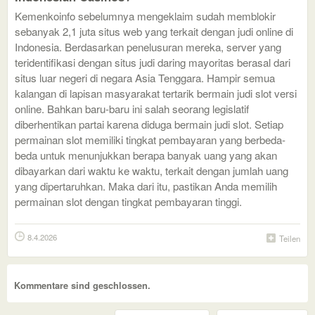
Kemenkoinfo sebelumnya mengeklaim sudah memblokir
sebanyak 2,1 juta situs web yang terkait dengan judi online di
Indonesia. Berdasarkan penelusuran mereka, server yang
teridentifikasi dengan situs judi daring mayoritas berasal dari
situs luar negeri di negara Asia Tenggara. Hampir semua
kalangan di lapisan masyarakat tertarik bermain judi slot versi
online. Bahkan baru-baru ini salah seorang legislatif
diberhentikan partai karena diduga bermain judi slot. Setiap
permainan slot memiliki tingkat pembayaran yang berbeda-
beda untuk menunjukkan berapa banyak uang yang akan
dibayarkan dari waktu ke waktu, terkait dengan jumlah uang
yang dipertaruhkan. Maka dari itu, pastikan Anda memilih
permainan slot dengan tingkat pembayaran tinggi.
8.4.2026
Teilen
Kommentare sind geschlossen.