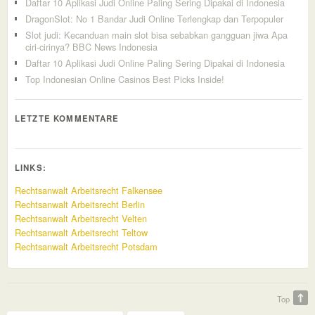
Daftar 10 Aplikasi Judi Online Paling Sering Dipakai di Indonesia
DragonSlot: No 1 Bandar Judi Online Terlengkap dan Terpopuler
Slot judi: Kecanduan main slot bisa sebabkan gangguan jiwa Apa
ciri-cirinya? BBC News Indonesia
Daftar 10 Aplikasi Judi Online Paling Sering Dipakai di Indonesia
Top Indonesian Online Casinos Best Picks Inside!
LETZTE KOMMENTARE
LINKS:
Rechtsanwalt Arbeitsrecht Falkensee
Rechtsanwalt Arbeitsrecht Berlin
Rechtsanwalt Arbeitsrecht Velten
Rechtsanwalt Arbeitsrecht Teltow
Rechtsanwalt Arbeitsrecht Potsdam
Top