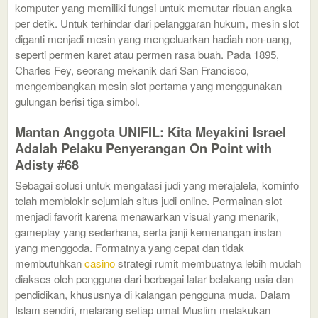
komputer yang memiliki fungsi untuk memutar ribuan angka
per detik. Untuk terhindar dari pelanggaran hukum, mesin slot
diganti menjadi mesin yang mengeluarkan hadiah non-uang,
seperti permen karet atau permen rasa buah. Pada 1895,
Charles Fey, seorang mekanik dari San Francisco,
mengembangkan mesin slot pertama yang menggunakan
gulungan berisi tiga simbol.
Mantan Anggota UNIFIL: Kita Meyakini Israel
Adalah Pelaku Penyerangan On Point with
Adisty #68
Sebagai solusi untuk mengatasi judi yang merajalela, kominfo
telah memblokir sejumlah situs judi online. Permainan slot
menjadi favorit karena menawarkan visual yang menarik,
gameplay yang sederhana, serta janji kemenangan instan
yang menggoda. Formatnya yang cepat dan tidak
membutuhkan
casino
strategi rumit membuatnya lebih mudah
diakses oleh pengguna dari berbagai latar belakang usia dan
pendidikan, khususnya di kalangan pengguna muda. Dalam
Islam sendiri, melarang setiap umat Muslim melakukan