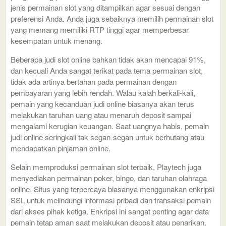
jenis permainan slot yang ditampilkan agar sesuai dengan
preferensi Anda. Anda juga sebaiknya memilih permainan slot
yang memang memiliki RTP tinggi agar memperbesar
kesempatan untuk menang.
Beberapa judi slot online bahkan tidak akan mencapai 91%,
dan kecuali Anda sangat terikat pada tema permainan slot,
tidak ada artinya bertahan pada permainan dengan
pembayaran yang lebih rendah. Walau kalah berkali-kali,
pemain yang kecanduan judi online biasanya akan terus
melakukan taruhan uang atau menaruh deposit sampai
mengalami kerugian keuangan. Saat uangnya habis, pemain
judi online seringkali tak segan-segan untuk berhutang atau
mendapatkan pinjaman online.
Selain memproduksi permainan slot terbaik, Playtech juga
menyediakan permainan poker, bingo, dan taruhan olahraga
online. Situs yang terpercaya biasanya menggunakan enkripsi
SSL untuk melindungi informasi pribadi dan transaksi pemain
dari akses pihak ketiga. Enkripsi ini sangat penting agar data
pemain tetap aman saat melakukan deposit atau penarikan.