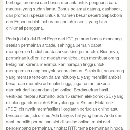
berbagai promosi dan bonus menarik untuk pengguna baru
maupun yang sudah lama. Bonus selamat datang, cashback,
dan promosi spesial untuk turnamen besar seperti Sepakbola
dan Esport adalah beberapa contoh insentif yang bisa
dinikmati pengguna.
Pada judul-judul Reel Edge dari IGT, putaran bonus dirancang
setelah permainan arcade, sehingga pemain dapat
memperoleh hadiah berdasarkan kinerja mereka. Biasanya,
permainan judi online mudah menjebak dan membuat orang
ketagihan karena menimbulkan harapan tinggi untuk
memperoleh uang banyak secara instan. Selain itu, seseorang
yang merasa tertekan dalam hidupnya, yang memiliki ambisi
besar dan memiliki adrenalin tinggi, juga rentan terkena
dampak dari kecanduan judi online. Berdasarkan hasil
verifikasi terbaru Kominfo, ada 15 sistem elektronik (SE) yang
diselenggarakan oleh 6 Penyelenggara Sistem Elektronik
(PSE) disinyalir memfasilitasi kegiatan perjudian online atau
berupa situs judi online. Ada banyak hal yang harus Anda cari
saat memilih permainan slot di kasino online, mulai dari
pengembang permainan, tingkat RTP, tema permainan hingga