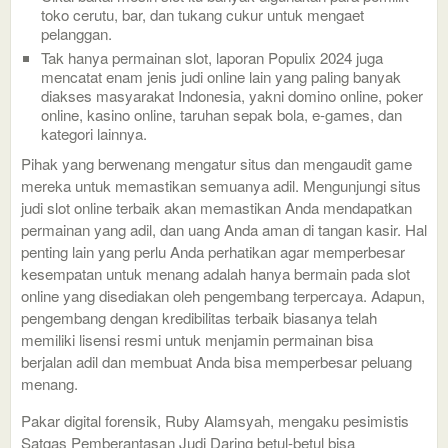
toko cerutu, bar, dan tukang cukur untuk mengaet
pelanggan.
Tak hanya permainan slot, laporan Populix 2024 juga
mencatat enam jenis judi online lain yang paling banyak
diakses masyarakat Indonesia, yakni domino online, poker
online, kasino online, taruhan sepak bola, e-games, dan
kategori lainnya.
Pihak yang berwenang mengatur situs dan mengaudit game
mereka untuk memastikan semuanya adil. Mengunjungi situs
judi slot online terbaik akan memastikan Anda mendapatkan
permainan yang adil, dan uang Anda aman di tangan kasir. Hal
penting lain yang perlu Anda perhatikan agar memperbesar
kesempatan untuk menang adalah hanya bermain pada slot
online yang disediakan oleh pengembang terpercaya. Adapun,
pengembang dengan kredibilitas terbaik biasanya telah
memiliki lisensi resmi untuk menjamin permainan bisa
berjalan adil dan membuat Anda bisa memperbesar peluang
menang.
Pakar digital forensik, Ruby Alamsyah, mengaku pesimistis
Satgas Pemberantasan Judi Daring betul-betul bisa