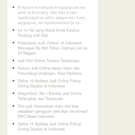
Η πρώτη εντύπωση διαμορφώνεται
από τη διάταξη, που εδώ είναι
σχεδιασμένη ώστε ακόμη και ένας
αρχάριος να προσανατολίζετα…
Ini 10 Hal yang Harus Anda Ketahui
Tentang Judi Slot
Perputaran Judi „Online“ di Indonesia
Mencapai Rp 600 Triliun, Duitnya Lari ke
20 Negara
Judi Slot Online Terbaru Terpercaya
Hukum Judi Online dalam Islam dan
Perundang-Undangan, Bisa Dipidana
Daftar 10 Aplikasi Judi Online Paling
Sering Dipakai di Indonesia
DragonSlot: No 1 Bandar Judi Online
Terlengkap dan Terpopuler
Slot judi: Kecanduan main slot bisa
sebabkan gangguan jiwa Apa ciri-cirinya?
BBC News Indonesia
Daftar 10 Aplikasi Judi Online Paling
Sering Dipakai di Indonesia