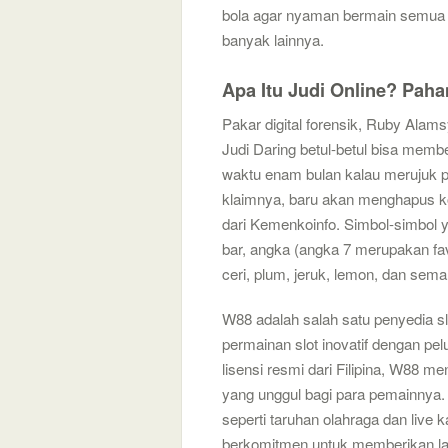
bola agar nyaman bermain semua ju
banyak lainnya.
Apa Itu Judi Online? Pah
Pakar digital forensik, Ruby Ala
Judi Daring betul-betul bisa memb
waktu enam bulan kalau merujuk p
klaimnya, baru akan menghapus ko
dari Kemenkoinfo. Simbol-simbol 
bar, angka (angka 7 merupakan fav
ceri, plum, jeruk, lemon, dan sema
W88 adalah salah satu penyedia s
permainan slot inovatif dengan pe
lisensi resmi dari Filipina, W88
yang unggul bagi para pemainnya.
seperti taruhan olahraga dan live 
berkomitmen untuk memberikan la