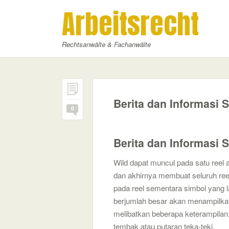
Arbeitsrecht
Rechtsanwälte & Fachanwälte
Berita dan Informasi S
0
Berita dan Informasi S
Wild dapat muncul pada satu reel a
dan akhirnya membuat seluruh reel 
pada reel sementara simbol yang l
berjumlah besar akan menampilkan 
melibatkan beberapa keterampilan.
tembak atau putaran teka-teki.