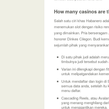
How many casinos are t
Salah satu ciri khas Habanero adal
menemukan slot dengan risiko rend
yang dimainkan. Pria berseragam A
honorer Dinkes Cilegon. Budi kemu
sejumlah pihak yang menyarankan j
Di satu pihak judi adalah mer
timbulnya judi tersebut suda
Varian ini dilengkapi dengan
untuk melipatgandakan kemen
Untuk mendaftar dan login di 
semua data anda, setelah itu 
menu daftar.
Cascading Reels, atau Avalan
yang menang menghilang dari r
untuk menggantikan mereka.