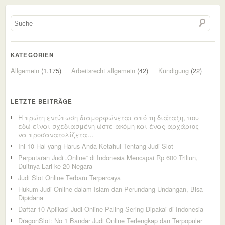
KATEGORIEN
Allgemein
(1.175)
Arbeitsrecht allgemein
(42)
Kündigung
(22)
LETZTE BEITRÄGE
Η πρώτη εντύπωση διαμορφώνεται από τη διάταξη, που
εδώ είναι σχεδιασμένη ώστε ακόμη και ένας αρχάριος
να προσανατολίζετα…
Ini 10 Hal yang Harus Anda Ketahui Tentang Judi Slot
Perputaran Judi „Online“ di Indonesia Mencapai Rp 600 Triliun,
Duitnya Lari ke 20 Negara
Judi Slot Online Terbaru Terpercaya
Hukum Judi Online dalam Islam dan Perundang-Undangan, Bisa
Dipidana
Daftar 10 Aplikasi Judi Online Paling Sering Dipakai di Indonesia
DragonSlot: No 1 Bandar Judi Online Terlengkap dan Terpopuler