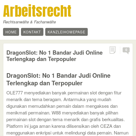
Arbeitsrecht
Rechtsanwälte & Fachanwälte
HOME
KONTAKT
KANZLEIHOMEPAGE
0
DragonSlot: No 1 Bandar Judi Online
Terlengkap dan Terpopuler
DragonSlot: No 1 Bandar Judi Online
Terlengkap dan Terpopuler
OLE777 menyediakan banyak permainan slot dengan fitur
menarik dan tema beragam. Antarmuka yang mudah
digunakan memudahkan pemain dalam mengakses dan
menikmati permainan. W88 menyediakan banyak pilihan
permainan slot dengan tema menarik dan grafis berkualitas.
Platform ini juga aman karena dilisensikan oleh CEZA dan
menggunakan enkripsi untuk melindungi data pemain. Namun