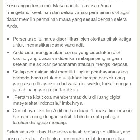
kekurangan tersendiri. Maka dari itu, pastikan Anda
mengetahui kelebihan dari setiap variasi permainan slot agar
dapat memilih permainan mana yang sesuai dengan selera
Anda.
Persentase itu harus disertifikasi oleh otoritas pihak ketiga
untuk memastikan game yang adil.
Anda bisa menggunakan bonus yang disediakan oleh
kasino yang biasanya diberikan sebagai penghargaan
setelah melakukan pendaftaran ataupun mengisi deposit.
Setiap permainan slot memiliki tingkat pembayaran yang
berbeda-beda untuk menunjukkan berapa banyak uang
yang akan dibayarkan dari waktu ke waktu, terkait dengan
jumlah uang yang dipertaruhkan.
„Pertama kita coba memberantas dulu di ruang digital
masyarakat Indonesia,“ imbuhnya.
Contohnya, jika tim A diberi handicap -1, maka tim tersebut
harus menang dengan selisih lebih dari satu gol agar
taruhan dianggap menang.
Salah satu ciri khas Habanero adalah rentang volatilitas yang
cukup fleksibel. Anda bisa menemukan slot dengan risiko