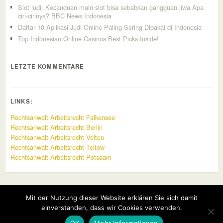
Slot judi: Kecanduan main slot bisa sebabkan gangguan jiwa Apa
ciri-cirinya? BBC News Indonesia
Daftar 10 Aplikasi Judi Online Paling Sering Dipakai di Indonesia
Top Indonesian Online Casinos Best Picks Inside!
LETZTE KOMMENTARE
LINKS:
Rechtsanwalt Arbeitsrecht Falkensee
Rechtsanwalt Arbeitsrecht Berlin
Rechtsanwalt Arbeitsrecht Velten
Rechtsanwalt Arbeitsrecht Teltow
Rechtsanwalt Arbeitsrecht Potsdam
Top
Mit der Nutzung dieser Website erklären Sie sich damit
einverstanden, dass wir Cookies verwenden.
DATENSCHUTZERKLÄRUNG
IMPRESSUM
OK
Mehr Informationen