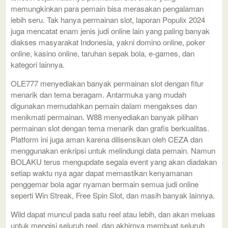
memungkinkan para pemain bisa merasakan pengalaman
lebih seru. Tak hanya permainan slot, laporan Populix 2024
juga mencatat enam jenis judi online lain yang paling banyak
diakses masyarakat Indonesia, yakni domino online, poker
online, kasino online, taruhan sepak bola, e-games, dan
kategori lainnya.
OLE777 menyediakan banyak permainan slot dengan fitur
menarik dan tema beragam. Antarmuka yang mudah
digunakan memudahkan pemain dalam mengakses dan
menikmati permainan. W88 menyediakan banyak pilihan
permainan slot dengan tema menarik dan grafis berkualitas.
Platform ini juga aman karena dilisensikan oleh CEZA dan
menggunakan enkripsi untuk melindungi data pemain. Namun
BOLAKU terus mengupdate segala event yang akan diadakan
setiap waktu nya agar dapat memastikan kenyamanan
penggemar bola agar nyaman bermain semua judi online
seperti Win Streak, Free Spin Slot, dan masih banyak lainnya.
Wild dapat muncul pada satu reel atau lebih, dan akan meluas
untuk mengisi seluruh reel, dan akhirnya membuat seluruh