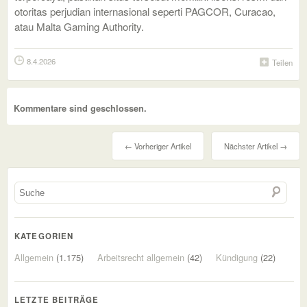
otoritas perjudian internasional seperti PAGCOR, Curacao,
atau Malta Gaming Authority.
8.4.2026
Teilen
Kommentare sind geschlossen.
← Vorheriger Artikel
Nächster Artikel →
KATEGORIEN
Allgemein
(1.175)
Arbeitsrecht allgemein
(42)
Kündigung
(22)
LETZTE BEITRÄGE