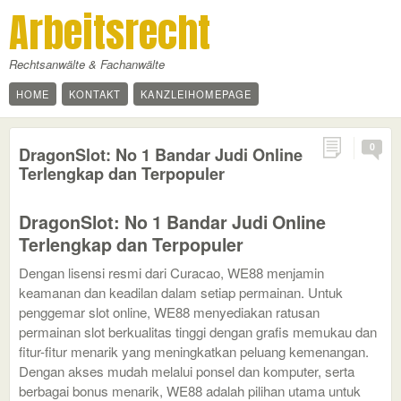
Arbeitsrecht
Rechtsanwälte & Fachanwälte
HOME
KONTAKT
KANZLEIHOMEPAGE
0
DragonSlot: No 1 Bandar Judi Online
Terlengkap dan Terpopuler
DragonSlot: No 1 Bandar Judi Online
Terlengkap dan Terpopuler
Dengan lisensi resmi dari Curacao, WE88 menjamin
keamanan dan keadilan dalam setiap permainan. Untuk
penggemar slot online, WE88 menyediakan ratusan
permainan slot berkualitas tinggi dengan grafis memukau dan
fitur-fitur menarik yang meningkatkan peluang kemenangan.
Dengan akses mudah melalui ponsel dan komputer, serta
berbagai bonus menarik, WE88 adalah pilihan utama untuk