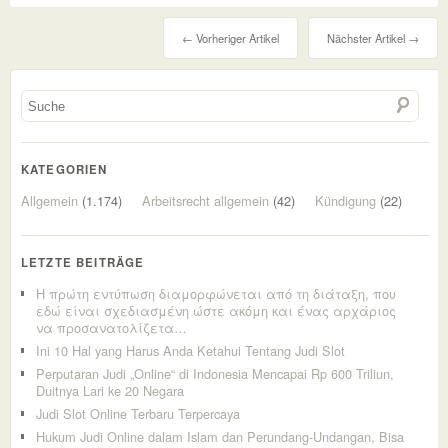
← Vorheriger Artikel
Nächster Artikel →
KATEGORIEN
Allgemein
(1.174)
Arbeitsrecht allgemein
(42)
Kündigung
(22)
LETZTE BEITRÄGE
Η πρώτη εντύπωση διαμορφώνεται από τη διάταξη, που
εδώ είναι σχεδιασμένη ώστε ακόμη και ένας αρχάριος
να προσανατολίζετα…
Ini 10 Hal yang Harus Anda Ketahui Tentang Judi Slot
Perputaran Judi „Online“ di Indonesia Mencapai Rp 600 Triliun,
Duitnya Lari ke 20 Negara
Judi Slot Online Terbaru Terpercaya
Hukum Judi Online dalam Islam dan Perundang-Undangan, Bisa