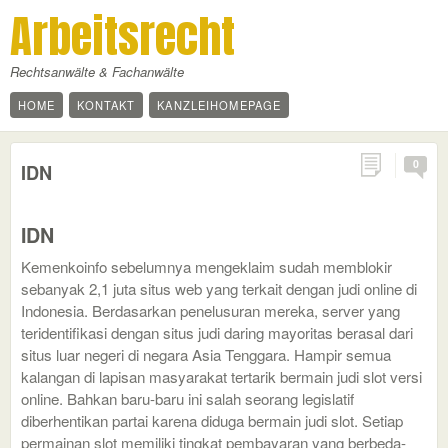
Arbeitsrecht
Rechtsanwälte & Fachanwälte
HOME
KONTAKT
KANZLEIHOMEPAGE
0
IDN
IDN
Kemenkoinfo sebelumnya mengeklaim sudah memblokir
sebanyak 2,1 juta situs web yang terkait dengan judi online di
Indonesia. Berdasarkan penelusuran mereka, server yang
teridentifikasi dengan situs judi daring mayoritas berasal dari
situs luar negeri di negara Asia Tenggara. Hampir semua
kalangan di lapisan masyarakat tertarik bermain judi slot versi
online. Bahkan baru-baru ini salah seorang legislatif
diberhentikan partai karena diduga bermain judi slot. Setiap
permainan slot memiliki tingkat pembayaran yang berbeda-