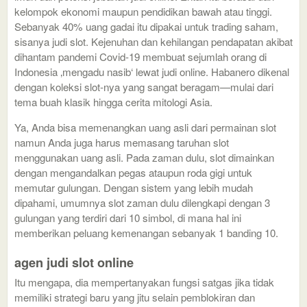
kelompok ekonomi maupun pendidikan bawah atau tinggi.
Sebanyak 40% uang gadai itu dipakai untuk trading saham,
sisanya judi slot. Kejenuhan dan kehilangan pendapatan akibat
dihantam pandemi Covid-19 membuat sejumlah orang di
Indonesia ‚mengadu nasib‘ lewat judi online. Habanero dikenal
dengan koleksi slot-nya yang sangat beragam—mulai dari
tema buah klasik hingga cerita mitologi Asia.
Ya, Anda bisa memenangkan uang asli dari permainan slot
namun Anda juga harus memasang taruhan slot
menggunakan uang asli. Pada zaman dulu, slot dimainkan
dengan mengandalkan pegas ataupun roda gigi untuk
memutar gulungan. Dengan sistem yang lebih mudah
dipahami, umumnya slot zaman dulu dilengkapi dengan 3
gulungan yang terdiri dari 10 simbol, di mana hal ini
memberikan peluang kemenangan sebanyak 1 banding 10.
agen judi slot online
Itu mengapa, dia mempertanyakan fungsi satgas jika tidak
memiliki strategi baru yang jitu selain pemblokiran dan