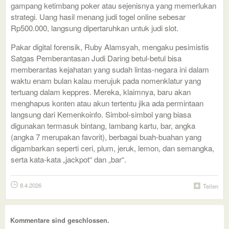
gampang ketimbang poker atau sejenisnya yang memerlukan
strategi. Uang hasil menang judi togel online sebesar
Rp500.000, langsung dipertaruhkan untuk judi slot.
Pakar digital forensik, Ruby Alamsyah, mengaku pesimistis
Satgas Pemberantasan Judi Daring betul-betul bisa
memberantas kejahatan yang sudah lintas-negara ini dalam
waktu enam bulan kalau merujuk pada nomenklatur yang
tertuang dalam keppres. Mereka, klaimnya, baru akan
menghapus konten atau akun tertentu jika ada permintaan
langsung dari Kemenkoinfo. Simbol-simbol yang biasa
digunakan termasuk bintang, lambang kartu, bar, angka
(angka 7 merupakan favorit), berbagai buah-buahan yang
digambarkan seperti ceri, plum, jeruk, lemon, dan semangka,
serta kata-kata „jackpot“ dan „bar“.
8.4.2026
Teilen
Kommentare sind geschlossen.