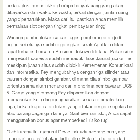
beda untuk menunjukkan berapa banyak uang yang akan
dibayarkan dari waktu ke waktu, terkait dengan jumlah uang
yang dipertaruhkan. Maka dari itu, pastikan Anda memilih
permainan slot dengan tingkat pembayaran tinggi.
Wacana pembentukan satuan tugas pemberantasan judi
online sebetulnya sudah digaungkan sejak April lalu dalam
rapat terbatas bersama Presiden Jokowi di Istana. Pakar siber
menyebut Indonesia sudah memasuki fase darurat judi online
meskipun jutaan situs sudah diblokir Kementerian Komunikasi
dan Informatika. Fey mengubahnya dengan tiga silinder atau
cakram dengan simbol gambar, di mana bila simbol gambar
tertentu sama akan menang dan menerima pembayaran US$
5. Game yang dirancang Fey dioperasikan dengan
memasukan koin dan menghasilkan secara otomatis koin
juga, bukan kupon atau token yang ditukar dengan segelas bir
atau barang dagangan lainnya. Saat bermain slot, Anda dapat
menggunakan bonus agar memperkecil risiko rugi.
Oleh karena itu, menurut Devie, tak ada seorang pun yang
imun dari potensi jebakan judi online. Entah itu berasal dari