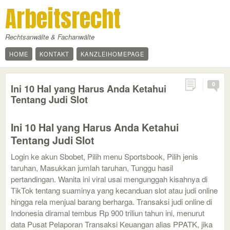
Arbeitsrecht
Rechtsanwälte & Fachanwälte
HOME
KONTAKT
KANZLEIHOMEPAGE
0
Ini 10 Hal yang Harus Anda Ketahui
Tentang Judi Slot
Ini 10 Hal yang Harus Anda Ketahui
Tentang Judi Slot
Login ke akun Sbobet, Pilih menu Sportsbook, Pilih jenis
taruhan, Masukkan jumlah taruhan, Tunggu hasil
pertandingan. Wanita ini viral usai mengunggah kisahnya di
TikTok tentang suaminya yang kecanduan slot atau judi online
hingga rela menjual barang berharga. Transaksi judi online di
Indonesia diramal tembus Rp 900 triliun tahun ini, menurut
data Pusat Pelaporan Transaksi Keuangan alias PPATK, jika