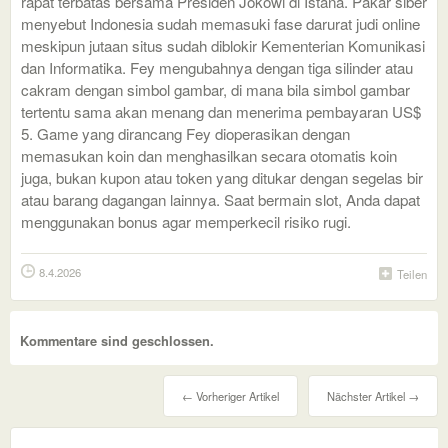
rapat terbatas bersama Presiden Jokowi di Istana. Pakar siber
menyebut Indonesia sudah memasuki fase darurat judi online
meskipun jutaan situs sudah diblokir Kementerian Komunikasi
dan Informatika. Fey mengubahnya dengan tiga silinder atau
cakram dengan simbol gambar, di mana bila simbol gambar
tertentu sama akan menang dan menerima pembayaran US$
5. Game yang dirancang Fey dioperasikan dengan
memasukan koin dan menghasilkan secara otomatis koin
juga, bukan kupon atau token yang ditukar dengan segelas bir
atau barang dagangan lainnya. Saat bermain slot, Anda dapat
menggunakan bonus agar memperkecil risiko rugi.
8.4.2026
Teilen
Kommentare sind geschlossen.
← Vorheriger Artikel
Nächster Artikel →