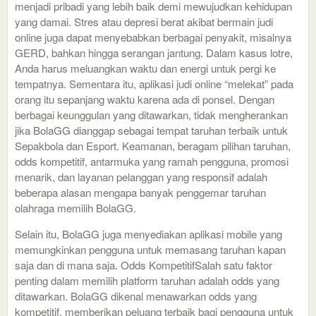
menjadi pribadi yang lebih baik demi mewujudkan kehidupan
yang damai. Stres atau depresi berat akibat bermain judi
online juga dapat menyebabkan berbagai penyakit, misalnya
GERD, bahkan hingga serangan jantung. Dalam kasus lotre,
Anda harus meluangkan waktu dan energi untuk pergi ke
tempatnya. Sementara itu, aplikasi judi online “melekat” pada
orang itu sepanjang waktu karena ada di ponsel. Dengan
berbagai keunggulan yang ditawarkan, tidak mengherankan
jika BolaGG dianggap sebagai tempat taruhan terbaik untuk
Sepakbola dan Esport. Keamanan, beragam pilihan taruhan,
odds kompetitif, antarmuka yang ramah pengguna, promosi
menarik, dan layanan pelanggan yang responsif adalah
beberapa alasan mengapa banyak penggemar taruhan
olahraga memilih BolaGG.
Selain itu, BolaGG juga menyediakan aplikasi mobile yang
memungkinkan pengguna untuk memasang taruhan kapan
saja dan di mana saja. Odds KompetitifSalah satu faktor
penting dalam memilih platform taruhan adalah odds yang
ditawarkan. BolaGG dikenal menawarkan odds yang
kompetitif, memberikan peluang terbaik bagi pengguna untuk