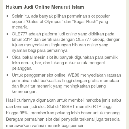
Hukum Judi Online Menurut Islam
Selain itu, ada banyak pilihan permainan slot populer
seperti “Gates of Olympus” dan “Sugar Rush” yang
menarik.
OLE777 adalah platform judi online yang didirikan pada
tahun 2014 dan berafiliasi dengan OLE777 Group, dengan
tujuan menyediakan lingkungan hiburan online yang
nyaman bagi para pemainnya.
Cikal bakal mesin slot itu banyak digunakan para pemilik
toko cerutu, bar, dan tukang cukur untuk mengaet
pelanggan.
Untuk penggemar slot online, WE88 menyediakan ratusan
permainan slot berkualitas tinggi dengan grafis memukau
dan fitur-fitur menarik yang meningkatkan peluang
kemenangan.
Hasil curiannya digunakan untuk membeli narkoba jenis sabu
dan bermain judi slot. Slot di 188BET memiliki RTP tinggi
hingga 98%, memberikan peluang lebih besar untuk menang.
Beragam permainan slot dari penyedia terkenal juga tersedia,
menawarkan variasi menarik bagi pemain.