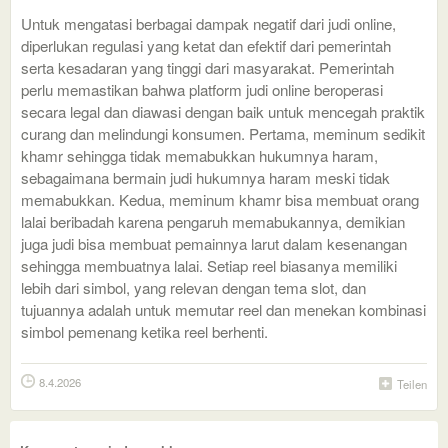
Untuk mengatasi berbagai dampak negatif dari judi online,
diperlukan regulasi yang ketat dan efektif dari pemerintah
serta kesadaran yang tinggi dari masyarakat. Pemerintah
perlu memastikan bahwa platform judi online beroperasi
secara legal dan diawasi dengan baik untuk mencegah praktik
curang dan melindungi konsumen. Pertama, meminum sedikit
khamr sehingga tidak memabukkan hukumnya haram,
sebagaimana bermain judi hukumnya haram meski tidak
memabukkan. Kedua, meminum khamr bisa membuat orang
lalai beribadah karena pengaruh memabukannya, demikian
juga judi bisa membuat pemainnya larut dalam kesenangan
sehingga membuatnya lalai. Setiap reel biasanya memiliki
lebih dari simbol, yang relevan dengan tema slot, dan
tujuannya adalah untuk memutar reel dan menekan kombinasi
simbol pemenang ketika reel berhenti.
8.4.2026
Teilen