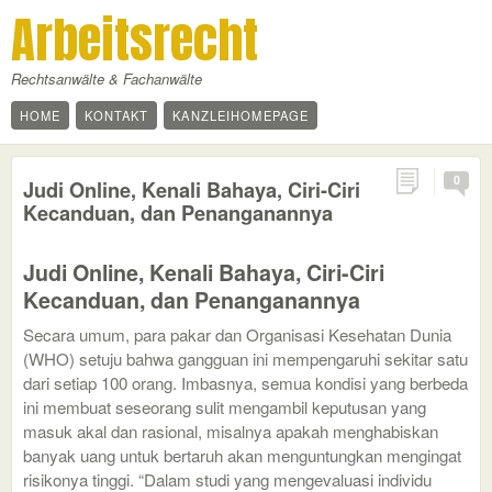
Arbeitsrecht
Rechtsanwälte & Fachanwälte
HOME
KONTAKT
KANZLEIHOMEPAGE
0
Judi Online, Kenali Bahaya, Ciri-Ciri
Kecanduan, dan Penanganannya
Judi Online, Kenali Bahaya, Ciri-Ciri
Kecanduan, dan Penanganannya
Secara umum, para pakar dan Organisasi Kesehatan Dunia
(WHO) setuju bahwa gangguan ini mempengaruhi sekitar satu
dari setiap 100 orang. Imbasnya, semua kondisi yang berbeda
ini membuat seseorang sulit mengambil keputusan yang
masuk akal dan rasional, misalnya apakah menghabiskan
banyak uang untuk bertaruh akan menguntungkan mengingat
risikonya tinggi. “Dalam studi yang mengevaluasi individu