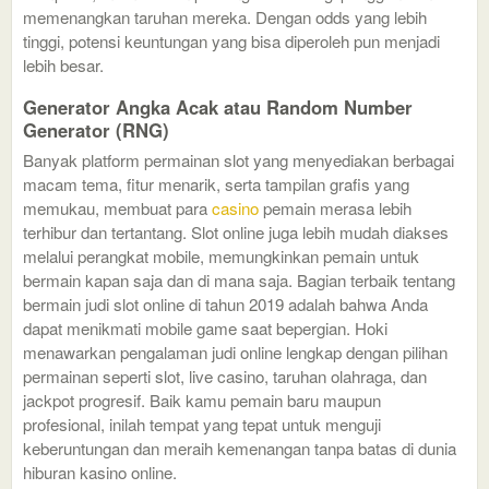
memenangkan taruhan mereka. Dengan odds yang lebih
tinggi, potensi keuntungan yang bisa diperoleh pun menjadi
lebih besar.
Generator Angka Acak atau Random Number
Generator (RNG)
Banyak platform permainan slot yang menyediakan berbagai
macam tema, fitur menarik, serta tampilan grafis yang
memukau, membuat para
casino
pemain merasa lebih
terhibur dan tertantang. Slot online juga lebih mudah diakses
melalui perangkat mobile, memungkinkan pemain untuk
bermain kapan saja dan di mana saja. Bagian terbaik tentang
bermain judi slot online di tahun 2019 adalah bahwa Anda
dapat menikmati mobile game saat bepergian. Hoki
menawarkan pengalaman judi online lengkap dengan pilihan
permainan seperti slot, live casino, taruhan olahraga, dan
jackpot progresif. Baik kamu pemain baru maupun
profesional, inilah tempat yang tepat untuk menguji
keberuntungan dan meraih kemenangan tanpa batas di dunia
hiburan kasino online.