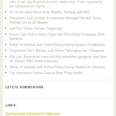
εδώ είναι σχεδιασμένη ώστε ακόμη και ένας αρχάριος
να προσανατολίζετα…
Ini 10 Hal yang Harus Anda Ketahui Tentang Judi Slot
Perputaran Judi „Online“ di Indonesia Mencapai Rp 600 Triliun,
Duitnya Lari ke 20 Negara
Judi Slot Online Terbaru Terpercaya
Hukum Judi Online dalam Islam dan Perundang-Undangan, Bisa
Dipidana
Daftar 10 Aplikasi Judi Online Paling Sering Dipakai di Indonesia
DragonSlot: No 1 Bandar Judi Online Terlengkap dan Terpopuler
Slot judi: Kecanduan main slot bisa sebabkan gangguan jiwa Apa
ciri-cirinya? BBC News Indonesia
Daftar 10 Aplikasi Judi Online Paling Sering Dipakai di Indonesia
Top Indonesian Online Casinos Best Picks Inside!
LETZTE KOMMENTARE
LINKS:
Rechtsanwalt Arbeitsrecht Falkensee