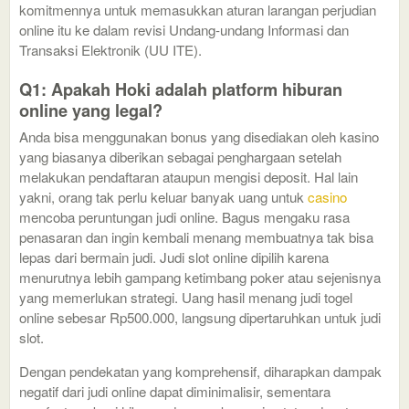
komitmennya untuk memasukkan aturan larangan perjudian
online itu ke dalam revisi Undang-undang Informasi dan
Transaksi Elektronik (UU ITE).
Q1: Apakah Hoki adalah platform hiburan
online yang legal?
Anda bisa menggunakan bonus yang disediakan oleh kasino
yang biasanya diberikan sebagai penghargaan setelah
melakukan pendaftaran ataupun mengisi deposit. Hal lain
yakni, orang tak perlu keluar banyak uang untuk
casino
mencoba peruntungan judi online. Bagus mengaku rasa
penasaran dan ingin kembali menang membuatnya tak bisa
lepas dari bermain judi. Judi slot online dipilih karena
menurutnya lebih gampang ketimbang poker atau sejenisnya
yang memerlukan strategi. Uang hasil menang judi togel
online sebesar Rp500.000, langsung dipertaruhkan untuk judi
slot.
Dengan pendekatan yang komprehensif, diharapkan dampak
negatif dari judi online dapat diminimalisir, sementara