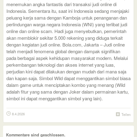
menemukan angka fantastis dari transaksi judi online di
Indonesia. Sementara itu, saat ini Indonesia sedang menjajaki
peluang kerja sama dengan Kamboja untuk penanganan dan
perlindungan warga negara Indonesia (WNI) yang terlibat judi
online dan online scam. Hadi juga menyebutkan, pemerintah
akan memblokir sekitar 5.000 rekening yang diduga terkait
dengan kegiatan judi online. Bola.com, Jakarta – Judi online
telah menjadi fenomena global dengan dampak signifikan
pada berbagai aspek kehidupan masyarakat modern. Melalui
perkembangan teknologi dan akses internet yang luas,
perjudian kini dapat dilakukan dengan mudah dari mana saja
dan kapan saja. Simbol Wild dapat menggantikan simbol biasa
dalam game untuk menciptakan kombo yang menang (Wild
adalah fitur yang sama dengan Joker dalam permainan kartu,
simbol ini dapat menggantikan simbol yang lain).
8.4.2026
Teilen
Kommentare sind geschlossen.