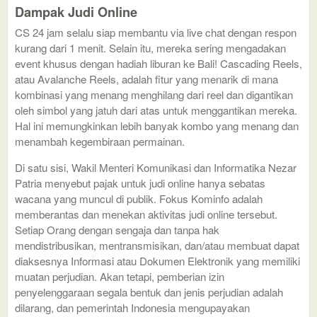
Dampak Judi Online
CS 24 jam selalu siap membantu via live chat dengan respon
kurang dari 1 menit. Selain itu, mereka sering mengadakan
event khusus dengan hadiah liburan ke Bali! Cascading Reels,
atau Avalanche Reels, adalah fitur yang menarik di mana
kombinasi yang menang menghilang dari reel dan digantikan
oleh simbol yang jatuh dari atas untuk menggantikan mereka.
Hal ini memungkinkan lebih banyak kombo yang menang dan
menambah kegembiraan permainan.
Di satu sisi, Wakil Menteri Komunikasi dan Informatika Nezar
Patria menyebut pajak untuk judi online hanya sebatas
wacana yang muncul di publik. Fokus Kominfo adalah
memberantas dan menekan aktivitas judi online tersebut.
Setiap Orang dengan sengaja dan tanpa hak
mendistribusikan, mentransmisikan, dan/atau membuat dapat
diaksesnya Informasi atau Dokumen Elektronik yang memiliki
muatan perjudian. Akan tetapi, pemberian izin
penyelenggaraan segala bentuk dan jenis perjudian adalah
dilarang, dan pemerintah Indonesia mengupayakan