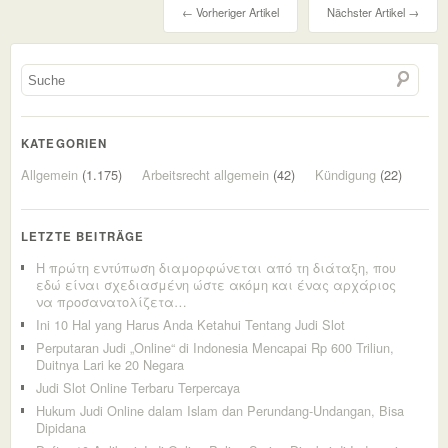
← Vorheriger Artikel
Nächster Artikel →
KATEGORIEN
Allgemein
(1.175)
Arbeitsrecht allgemein
(42)
Kündigung
(22)
LETZTE BEITRÄGE
Η πρώτη εντύπωση διαμορφώνεται από τη διάταξη, που
εδώ είναι σχεδιασμένη ώστε ακόμη και ένας αρχάριος
να προσανατολίζετα…
Ini 10 Hal yang Harus Anda Ketahui Tentang Judi Slot
Perputaran Judi „Online“ di Indonesia Mencapai Rp 600 Triliun,
Duitnya Lari ke 20 Negara
Judi Slot Online Terbaru Terpercaya
Hukum Judi Online dalam Islam dan Perundang-Undangan, Bisa
Dipidana