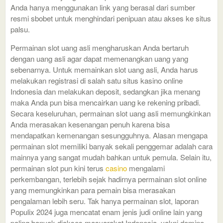
Anda hanya menggunakan link yang berasal dari sumber
resmi sbobet untuk menghindari penipuan atau akses ke situs
palsu.
Permainan slot uang asli mengharuskan Anda bertaruh
dengan uang asli agar dapat memenangkan uang yang
sebenarnya. Untuk memainkan slot uang asli, Anda harus
melakukan registrasi di salah satu situs kasino online
Indonesia dan melakukan deposit, sedangkan jika menang
maka Anda pun bisa mencairkan uang ke rekening pribadi.
Secara keseluruhan, permainan slot uang asli memungkinkan
Anda merasakan kesenangan penuh karena bisa
mendapatkan kemenangan sesungguhnya. Alasan mengapa
permainan slot memiliki banyak sekali penggemar adalah cara
mainnya yang sangat mudah bahkan untuk pemula. Selain itu,
permainan slot pun kini terus
casino
mengalami
perkembangan, terlebih sejak hadirnya permainan slot online
yang memungkinkan para pemain bisa merasakan
pengalaman lebih seru. Tak hanya permainan slot, laporan
Populix 2024 juga mencatat enam jenis judi online lain yang
paling banyak diakses masyarakat Indonesia, yakni domino