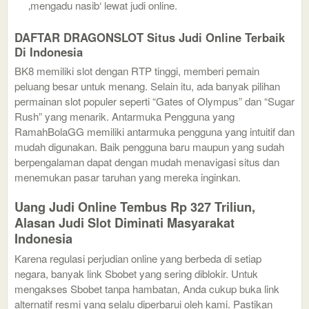
‚mengadu nasib‘ lewat judi online.
DAFTAR DRAGONSLOT Situs Judi Online Terbaik
Di Indonesia
BK8 memiliki slot dengan RTP tinggi, memberi pemain
peluang besar untuk menang. Selain itu, ada banyak pilihan
permainan slot populer seperti “Gates of Olympus” dan “Sugar
Rush” yang menarik. Antarmuka Pengguna yang
RamahBolaGG memiliki antarmuka pengguna yang intuitif dan
mudah digunakan. Baik pengguna baru maupun yang sudah
berpengalaman dapat dengan mudah menavigasi situs dan
menemukan pasar taruhan yang mereka inginkan.
Uang Judi Online Tembus Rp 327 Triliun,
Alasan Judi Slot Diminati Masyarakat
Indonesia
Karena regulasi perjudian online yang berbeda di setiap
negara, banyak link Sbobet yang sering diblokir. Untuk
mengakses Sbobet tanpa hambatan, Anda cukup buka link
alternatif resmi yang selalu diperbarui oleh kami. Pastikan