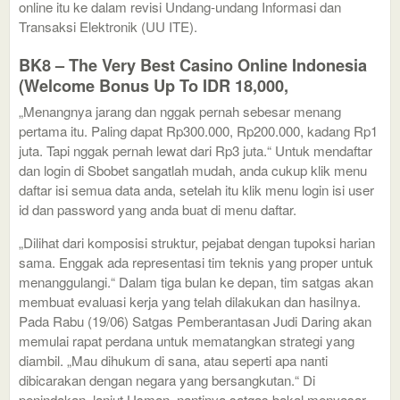
online itu ke dalam revisi Undang-undang Informasi dan
Transaksi Elektronik (UU ITE).
BK8 – The Very Best Casino Online Indonesia
(Welcome Bonus Up To IDR 18,000,
„Menangnya jarang dan nggak pernah sebesar menang
pertama itu. Paling dapat Rp300.000, Rp200.000, kadang Rp1
juta. Tapi nggak pernah lewat dari Rp3 juta.“ Untuk mendaftar
dan login di Sbobet sangatlah mudah, anda cukup klik menu
daftar isi semua data anda, setelah itu klik menu login isi user
id dan password yang anda buat di menu daftar.
„Dilihat dari komposisi struktur, pejabat dengan tupoksi harian
sama. Enggak ada representasi tim teknis yang proper untuk
menanggulangi.“ Dalam tiga bulan ke depan, tim satgas akan
membuat evaluasi kerja yang telah dilakukan dan hasilnya.
Pada Rabu (19/06) Satgas Pemberantasan Judi Daring akan
memulai rapat perdana untuk mematangkan strategi yang
diambil. „Mau dihukum di sana, atau seperti apa nanti
dibicarakan dengan negara yang bersangkutan.“ Di
penindakan, lanjut Usman, nantinya satgas bakal menyasar