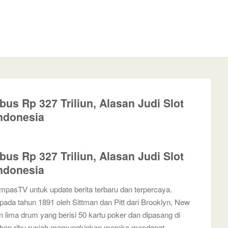
us Rp 327 Triliun, Alasan Judi Slot
Indonesia
us Rp 327 Triliun, Alasan Judi Slot
Indonesia
asTV untuk update berita terbaru dan terpercaya.
 pada tahun 1891 oleh Sittman dan Pitt dari Brooklyn, New
lima drum yang berisi 50 kartu poker dan dipasang di
luhan ribu rupiah memungkinkan mereka mendapat