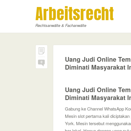
Arbeitsrecht
Rechtsanwälte & Fachanwälte
Uang Judi Online Temb
0
Diminati Masyarakat 
Uang Judi Online Temb
Diminati Masyarakat 
Gabung ke Channel WhatsApp Komp
Mesin slot pertama kali diciptakan
York. Mesin tersebut menggunakan 
bar lokal. Hanya dengan uang pu