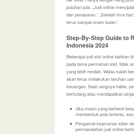
puluhan juta. „Judi online mencipt
dan penasaran.“ „Setelah lima har
terus sampai enam bulan.“
Step-By-Step Guide to R
Indonesia 2024
Beberapa judi slot online bahkan 
pada tema permainan slot, tidak 
yang lebih rendah. Walau kalah ber
akan terus melakukan taruhan ua
keuangan. Saat uangnya habis, pem
berhutang atau mendapatkan pinja
Jika mesin yang berhenti ber
membentuk pola tertentu, sec
Pengamat keamanan siber dar
permasalahan judi online berhu