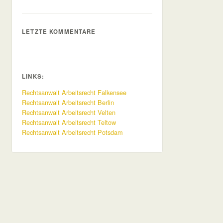
LETZTE KOMMENTARE
LINKS:
Rechtsanwalt Arbeitsrecht Falkensee
Rechtsanwalt Arbeitsrecht Berlin
Rechtsanwalt Arbeitsrecht Velten
Rechtsanwalt Arbeitsrecht Teltow
Rechtsanwalt Arbeitsrecht Potsdam