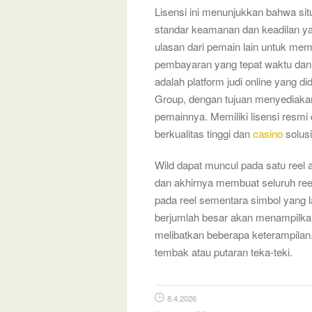
Lisensi ini menunjukkan bahwa sit
standar keamanan dan keadilan yang
ulasan dari pemain lain untuk mem
pembayaran yang tepat waktu dan 
adalah platform judi online yang d
Group, dengan tujuan menyediakan
pemainnya. Memiliki lisensi res
berkualitas tinggi dan
casino
solus
Wild dapat muncul pada satu reel a
dan akhirnya membuat seluruh reel 
pada reel sementara simbol yang l
berjumlah besar akan menampilkan 
melibatkan beberapa keterampilan.
tembak atau putaran teka-teki.
8.4.2026