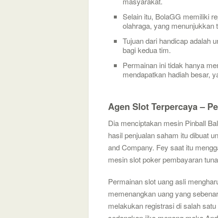
masyarakat.
Selain itu, BolaGG memiliki r
olahraga, yang menunjukkan t
Tujuan dari handicap adalah 
bagi kedua tim.
Permainan ini tidak hanya me
mendapatkan hadiah besar, y
Agen Slot Terpercaya – P
Dia menciptakan mesin Pinball Ba
hasil penjualan saham itu dibuat 
and Company. Fey saat itu mengga
mesin slot poker pembayaran tuna
Permainan slot uang asli menghar
memenangkan uang yang sebenarny
melakukan registrasi di salah satu
sedangkan jika menang maka Anda 