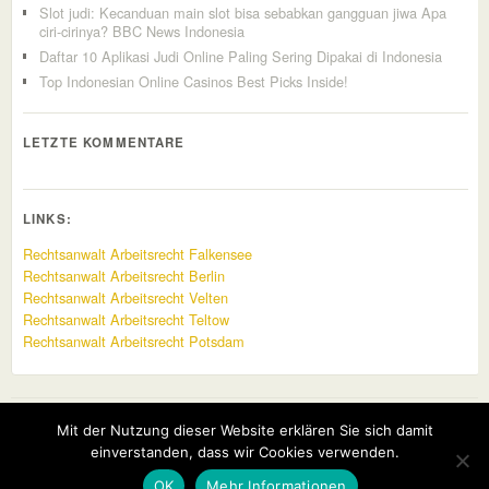
Slot judi: Kecanduan main slot bisa sebabkan gangguan jiwa Apa
ciri-cirinya? BBC News Indonesia
Daftar 10 Aplikasi Judi Online Paling Sering Dipakai di Indonesia
Top Indonesian Online Casinos Best Picks Inside!
LETZTE KOMMENTARE
LINKS:
Rechtsanwalt Arbeitsrecht Falkensee
Rechtsanwalt Arbeitsrecht Berlin
Rechtsanwalt Arbeitsrecht Velten
Rechtsanwalt Arbeitsrecht Teltow
Rechtsanwalt Arbeitsrecht Potsdam
Top
Mit der Nutzung dieser Website erklären Sie sich damit
einverstanden, dass wir Cookies verwenden.
DATENSCHUTZERKLÄRUNG
IMPRESSUM
OK
Mehr Informationen