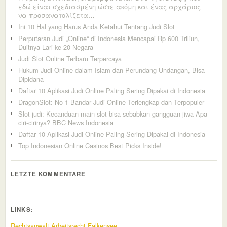
εδώ είναι σχεδιασμένη ώστε ακόμη και ένας αρχάριος
να προσανατολίζετα…
Ini 10 Hal yang Harus Anda Ketahui Tentang Judi Slot
Perputaran Judi „Online“ di Indonesia Mencapai Rp 600 Triliun,
Duitnya Lari ke 20 Negara
Judi Slot Online Terbaru Terpercaya
Hukum Judi Online dalam Islam dan Perundang-Undangan, Bisa
Dipidana
Daftar 10 Aplikasi Judi Online Paling Sering Dipakai di Indonesia
DragonSlot: No 1 Bandar Judi Online Terlengkap dan Terpopuler
Slot judi: Kecanduan main slot bisa sebabkan gangguan jiwa Apa
ciri-cirinya? BBC News Indonesia
Daftar 10 Aplikasi Judi Online Paling Sering Dipakai di Indonesia
Top Indonesian Online Casinos Best Picks Inside!
LETZTE KOMMENTARE
LINKS:
Rechtsanwalt Arbeitsrecht Falkensee